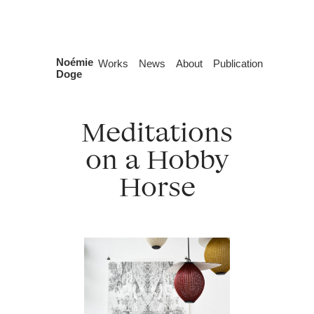
Skip
Noémie
Works
News
About
Publication
to
Doge
the
content
Meditations
on a Hobby
Horse