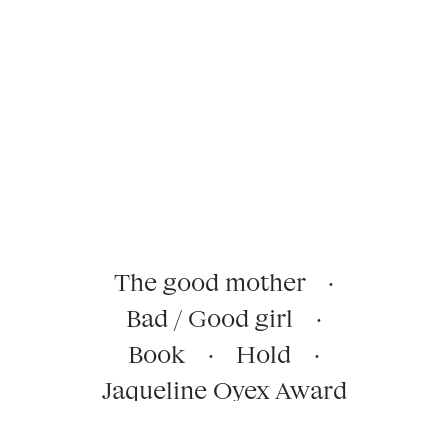
The good mother
·
Bad / Good girl
·
Book
·
Hold
·
Jaqueline Oyex Award
·
Tainted love 2
·